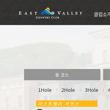
클럽소
코스안
클럽소개
CI소개
인사말
부대시설
오시는길
동 코스
1Hole
2Hole
3Hole
이스트밸리 서코스