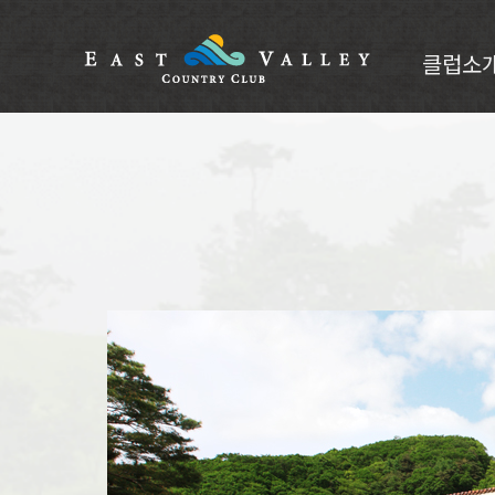
클럽소
예약안내
클럽소개
CI소개
인사말
부대시설
오시는길