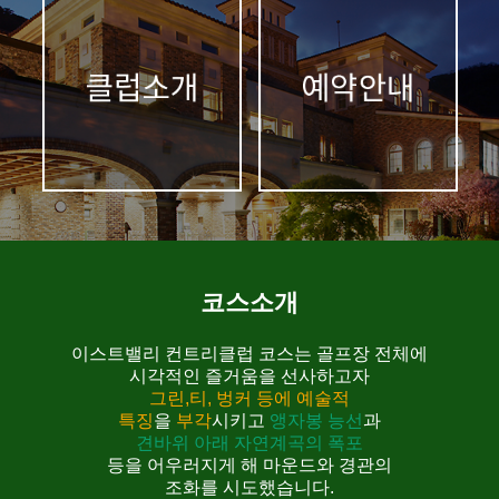
코스소개
이스트밸리 컨트리클럽 코스는 골프장 전체에
시각적인 즐거움을 선사하고자
그린,티, 벙커 등에 예술적
특징
을
부각
시키고
앵자봉 능선
과
견바위 아래 자연계곡의 폭포
등을 어우러지게 해 마운드와 경관의
조화를 시도했습니다.