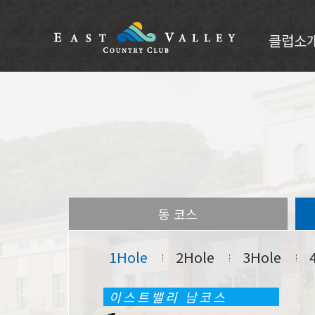
클럽소
코스안
클럽소개
CI소개
인사말
부대시설
오시는길
동 코스
1Hole
2Hole
3Hole
이스트밸리 남코스