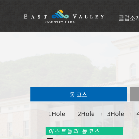
클럽소
코스안
클럽소개
CI소개
인사말
부대시설
오시는길
동 코스
1Hole
2Hole
3Hole
이스트밸리 동코스