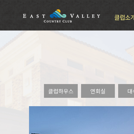
클럽소
클럽소개
CI소개
인사말
클럽소개
CI소개
인사말
부대시설
오시는길
클럽하우스
연회실
대