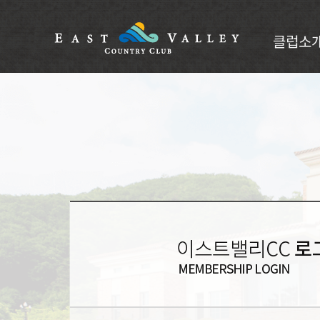
클럽소
클럽소개
CI소개
인사말
부대시설
오시는길