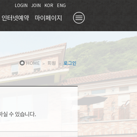
LOGIN
JOIN
KOR
ENG
인터넷예약
마이페이지
닫기 X
주말예약신청
스코어 조회
예약확인/취소
위약현황
문의내역
HOME
회원
로그인
>
>
회원정보관리