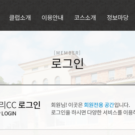
클럽소개
이용안내
코스소개
정보마당
클럽소개
예약안내
코스안내
공지사항
CI소개
이용안내
동코스
명예의전당
[MEMBER]
인사말
요금안내
남코스
날씨정보
로그인
부대시설
자료실
서코스
고객의소리
오시는길
코스설계자
소식지
코스갤러리