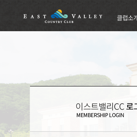
클럽소
클럽소개
CI소개
인사말
부대시설
오시는길